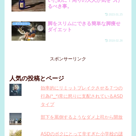
いために！周りの大人が気をつけ
るべき事。
2023.01.25
脚をスリムにできる簡単な脚痩せ
ダイエット
ダイエット
2019.02.26
スポンサーリンク
人気の投稿とページ
効率的にリミットブレイクさせる７つの
行為(*_*)常に怒りに支配されているASD
タイプ
部下を罵倒するようなダメ上司から開放
ASDのボクにとって辛すぎた小学校の謎