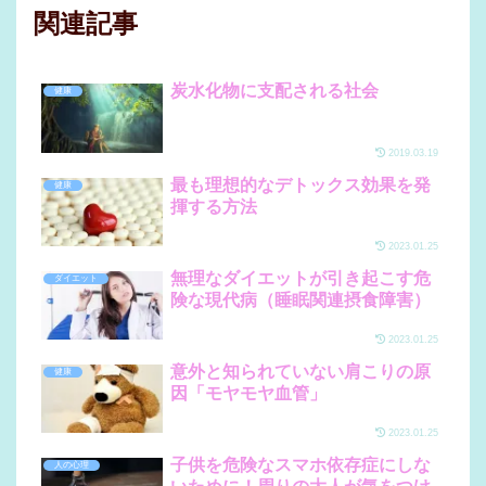
関連記事
炭水化物に支配される社会
健康
2019.03.19
最も理想的なデトックス効果を発
健康
揮する方法
2023.01.25
無理なダイエットが引き起こす危
ダイエット
険な現代病（睡眠関連摂食障害）
2023.01.25
意外と知られていない肩こりの原
健康
因「モヤモヤ血管」
2023.01.25
子供を危険なスマホ依存症にしな
人の心理