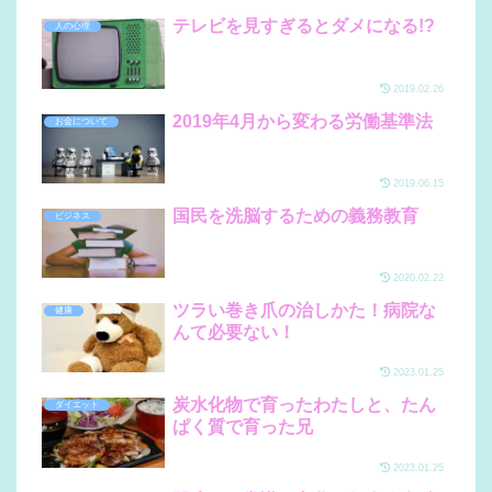
テレビを見すぎるとダメになる!?
人の心理
2019.02.26
2019年4月から変わる労働基準法
お金について
2019.06.15
国民を洗脳するための義務教育
ビジネス
2020.02.22
ツラい巻き爪の治しかた！病院な
健康
んて必要ない！
2023.01.25
炭水化物で育ったわたしと、たん
ダイエット
ぱく質で育った兄
2023.01.25