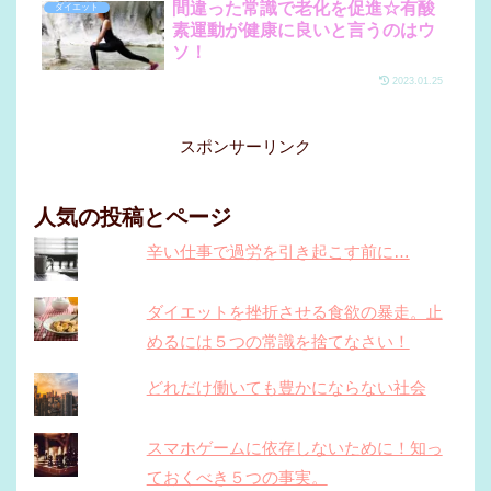
間違った常識で老化を促進☆有酸
ダイエット
素運動が健康に良いと言うのはウ
ソ！
2023.01.25
スポンサーリンク
人気の投稿とページ
辛い仕事で過労を引き起こす前に…
ダイエットを挫折させる食欲の暴走。止
めるには５つの常識を捨てなさい！
どれだけ働いても豊かにならない社会
スマホゲームに依存しないために！知っ
ておくべき５つの事実。