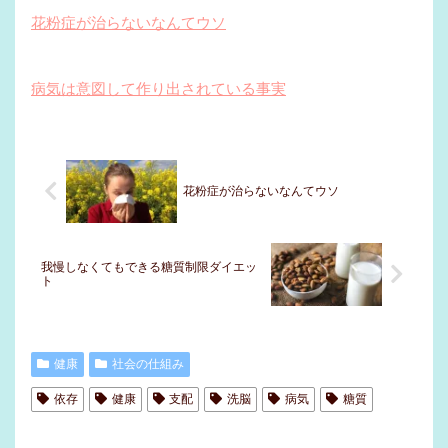
花粉症が治らないなんてウソ
病気は意図して作り出されている事実
花粉症が治らないなんてウソ
我慢しなくてもできる糖質制限ダイエッ
ト
健康
社会の仕組み
依存
健康
支配
洗脳
病気
糖質