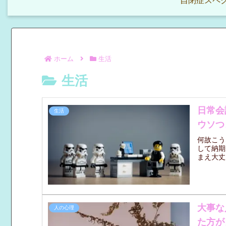
自閉症スペク
ホーム
生活
生活
日常会
生活
ウソつ
何故こう
して納期
まえ大丈
大事な
人の心理
た方が