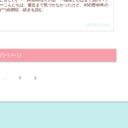
に苦しい(゜-゜)ASD特性その② 〜感情と心は全く別のパラ
〜こんにちは、最近まで気づかなかったけど、ASD歴40年の
す(^^)自閉症…続きを読む
2022.12.06
のページ
次
…
6
へ