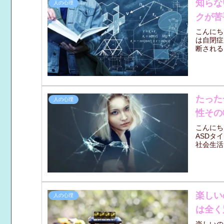
知らな
人の心理
クが苦
こんにち
は自閉症
断される
たった
人の心理
性その
こんにち
ASDタ
社会生活
楽しい
人の心理
は全く