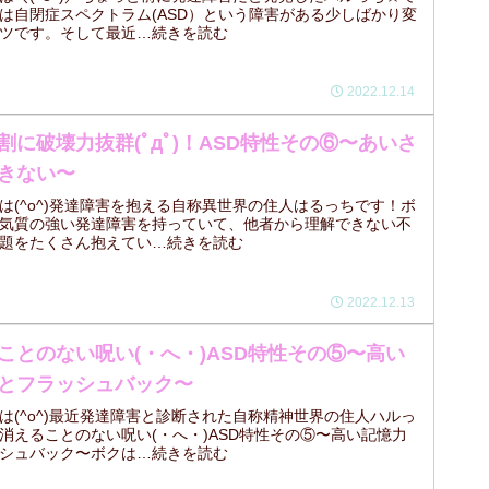
は自閉症スペクトラム(ASD）という障害がある少しばかり変
ツです。そして最近…続きを読む
2022.12.14
割に破壊力抜群(ﾟдﾟ)！ASD特性その⑥〜あいさ
きない〜
は(^o^)発達障害を抱える自称異世界の住人はるっちです！ボ
D気質の強い発達障害を持っていて、他者から理解できない不
題をたくさん抱えてい…続きを読む
2022.12.13
ことのない呪い(・へ・)ASD特性その⑤〜高い
とフラッシュバック〜
は(^o^)最近発達障害と診断された自称精神世界の住人ハルっ
消えることのない呪い(・へ・)ASD特性その⑤〜高い記憶力
シュバック〜ボクは…続きを読む