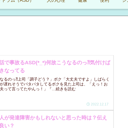
トラム（ASD）
人の心理
健康
便利
シ
話で事故るASD(*_*)何故こうなるのっ⁈気付けば
きなってる
なるのっ⁈上司「調子どう？」ボク「大丈夫ですよ」しばらく
が遅れそうでバタバタしてるボクを見た上司は、「えっ！お
夫って言ってたやんっ！」『…続きを読む
2022.12.17
人が発達障害かもしれないと思った時は？伝え
良い？