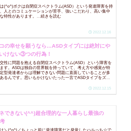
は(^o^)ボクは自閉症スペクトラム(ASD）という発達障害を持
、人とのコミュケーションが苦手、強いこだわり、高い集中
な特性があります。…続きを読む
2022.12.16
コの幸せを願うなら…ASDタイプには絶対にや
いけない③つの行為！
交性に問題を抱える自閉症スペクトラム(ASD）という障害を
ます。ASDは独自の世界観を持っていて、考え方や感覚が特
定型発達者からは理解できない問題に直面していることが多
あるんです。思いもかけないたった一言でASDタイプをズタ
てしまうことが。
2022.12.15
ネできない(^^)超合理的な一人暮らし最強の
思考
は＼(^o^)／ちょっと前に発達障害だと発覚したハルっち☆で