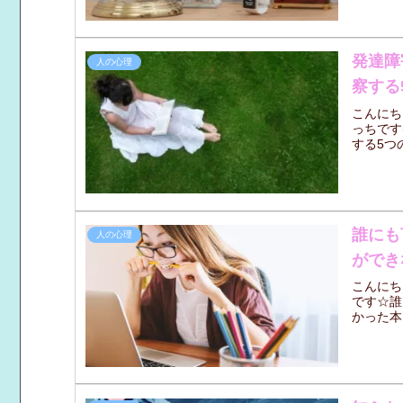
発達障
人の心理
察する
こんにち
っちです
する5つ
誰にも
人の心理
ができ
こんにち
です☆誰
かった本