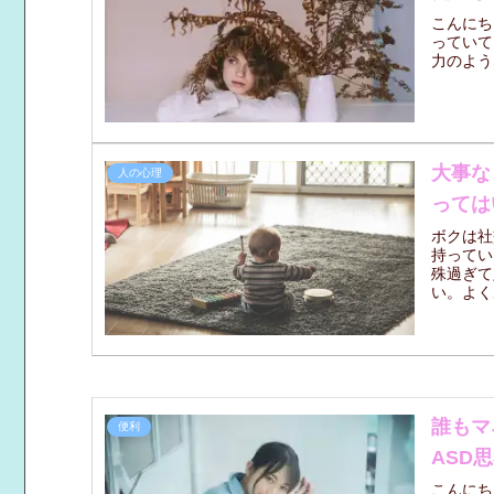
こんにち
っていて
力のよう
大事な
人の心理
っては
ボクは社
持ってい
殊過ぎて
い。よく
ズタにし
誰もマ
便利
ASD
こんにち