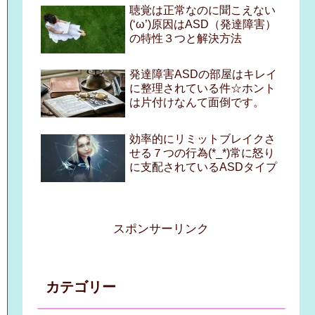
聴覚は正常なのに聞こえない
(‘ω’)原因はASD（発達障害）
の特性３つと解決方法
発達障害ASDの部屋はキレイ
に整理されている件☆ホント
は片付けなんて面倒です。
効率的にリミットブレイクさ
せる７つの行為(*_*)常に怒り
に支配されているASDタイプ
スポンサーリンク
カテゴリー