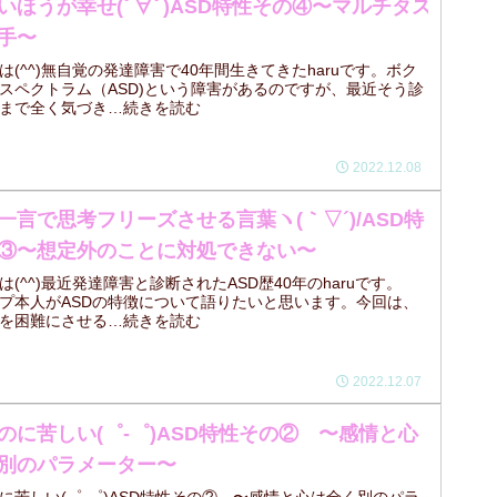
いほうが幸せ(ﾟ∀ﾟ)ASD特性その④〜マルチタス
手〜
は(^^)無自覚の発達障害で40年間生きてきたharuです。ボク
スペクトラム（ASD)という障害があるのですが、最近そう診
まで全く気づき…続きを読む
2022.12.08
一言で思考フリーズさせる言葉ヽ(｀▽´)/ASD特
③〜想定外のことに対処できない〜
は(^^)最近発達障害と診断されたASD歴40年のharuです。
イプ本人がASDの特徴について語りたいと思います。今回は、
を困難にさせる…続きを読む
2022.12.07
のに苦しい(゜-゜)ASD特性その② 〜感情と心
別のパラメーター〜