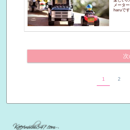
楽しいの
メーター
haruで
次
1
2