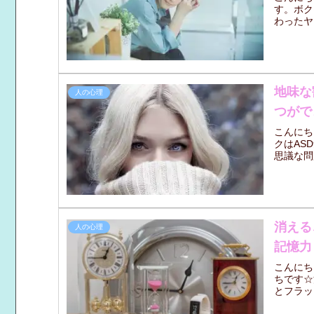
す。ボク
わったヤ
地味な
人の心理
つがで
こんにち
クはAS
思議な問
消える
人の心理
記憶力
こんにち
ちです☆
とフラッ