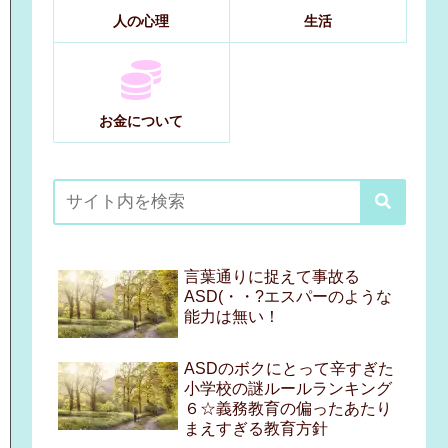
人の心理
生活
お金について
言葉通りに捉えて事故る
ASD(・・?エスパーのような
能力は無い！
ASDのボクにとって辛すぎた
小学校の謎ルールランキング
６☆義務教育の偏ったあたり
まえすぎる教育方針