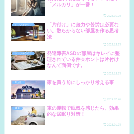
「メルカリ」が一番！
2023.01.25
「片付け」に努力や苦労は必要な
シンプルライフ
い。散らからない部屋を作る思考
法
2022.12.25
発達障害ASDの部屋はキレイに整
シンプルライフ
理されている件☆ホントは片付け
なんて面倒です。
2022.12.25
家を買う前にしっかり考える事
引越し
2019.02.26
車の運転で眠気を感じたら。効果
健康
的な居眠り対策！
2023.01.25