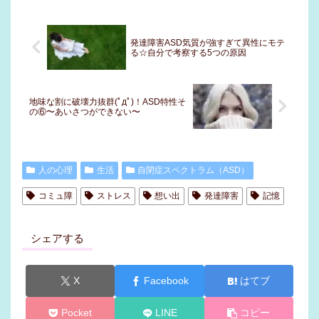
発達障害ASD気質が強すぎて異性にモテ
る☆自分で考察する5つの原因
地味な割に破壊力抜群(ﾟдﾟ)！ASD特性そ
の⑥〜あいさつができない〜
人の心理
生活
自閉症スペクトラム（ASD）
コミュ障
ストレス
想い出
発達障害
記憶
シェアする
X
Facebook
はてブ
Pocket
LINE
コピー