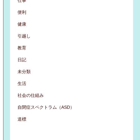
仕事
便利
健康
引越し
教育
日記
未分類
生活
社会の仕組み
自閉症スペクトラム（ASD）
道標