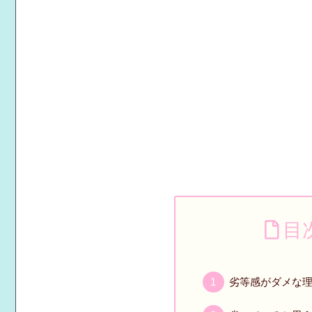
目
劣等感がダメな