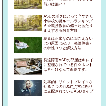
能力は無い！
ASDのボクにとって辛すぎた
小学校の謎ルールランキング
６☆義務教育の偏ったあたり
まえすぎる教育方針
聴覚は正常なのに聞こえない
(‘ω’)原因はASD（発達障害）
の特性３つと解決方法
発達障害ASDの部屋はキレイ
に整理されている件☆ホント
は片付けなんて面倒です。
効率的にリミットブレイクさ
せる７つの行為(*_*)常に怒り
に支配されているASDタイプ