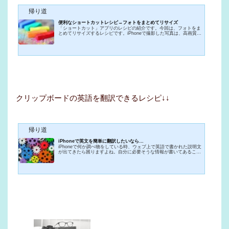
帰り道
便利なショートカットレシピ→フォトをまとめてリサイズ
「ショートカット」アプリのレシピの紹介です。今回は、フォトをま
とめてリサイズするレシピです。iPhoneで撮影した写真は、高画質で
ものすごく大きな画像ファイルです。SNSやブログなどに投稿するに
は大きすぎる画像なのです。通信データ量やサーバー容量を圧迫する
原因になってしまいます。そしてその画像の中には、位置情報や撮影
時間などのメタデータが埋め込まれているので注意しないといけませ
ん。もし、iPhoneで撮影した画像をそのままSNSなどに投稿してしま
えば、自分の自宅や生活圏、生活時間などの非常にプライベートな情
報...
クリップボードの英語を翻訳できるレシピ↓↓
帰り道
iPhoneで英文を簡単に翻訳したいなら…
iPhoneで何か調べ物をしている時、ウェブ上で英語で書かれた説明文
が出てきたら困りますよね。自分に必要そうな情報が書いてあること
はなんとなく分かるのですが、英語の文章になると全く理解できませ
ん。こんな経験はありませんか？私はよくあります。今の時代はとて
も便利で、無料で使えるウェブ上の翻訳ツールや翻訳アプリもあるの
で、それらを使えば誰でも日本語に翻訳できてしまいます。翻訳した
い英語の文章をまるまるコピーして、それらのツールやアプリにペー
ストすれば、自動的に日本語に翻訳してくれます。でも、その便利
な...