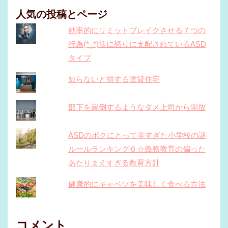
人気の投稿とページ
効率的にリミットブレイクさせる７つの
行為(*_*)常に怒りに支配されているASD
タイプ
知らないと損する賃貸住宅
部下を罵倒するようなダメ上司から開放
ASDのボクにとって辛すぎた小学校の謎
ルールランキング６☆義務教育の偏った
あたりまえすぎる教育方針
健康的にキャベツを美味しく食べる方法
コメント