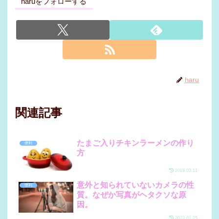
haruをフォローする
haru
関連記事
たまご入りチキンラーメンの作り
便利
方
2019.02.11
意外と知られていないカメラの性
便利
質。なぜか写真がヘタクソな原
因。
2023.01.25