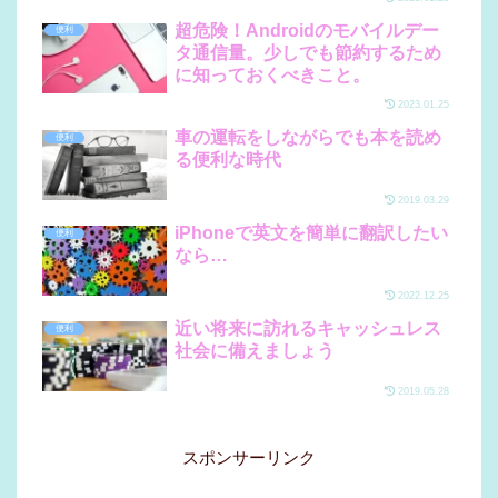
超危険！Androidのモバイルデー
便利
タ通信量。少しでも節約するため
に知っておくべきこと。
2023.01.25
車の運転をしながらでも本を読め
便利
る便利な時代
2019.03.29
iPhoneで英文を簡単に翻訳したい
便利
なら…
2022.12.25
近い将来に訪れるキャッシュレス
便利
社会に備えましょう
2019.05.28
スポンサーリンク