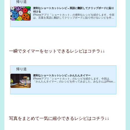
帰り道
便利なショートカットレシピ→英語に翻訳してクリップボードに貼り
付ける
iPhoneアプリ「ショートカット」の便利なレシピを紹介します。今回
は、言葉を英語に翻訳してクリップボードに貼り付けるレシピを作っ
てみました。検索エンジンに英語で検索しようとした時、英語が分か
らなかったり、綴りがわからないなんてことがありますよね。そんな
時はみんなどうするかというと、翻訳アプリを開いて英語に翻訳した
言葉をコピーしてペーストしたり、その言葉の英語訳を検索してコピ
ペしたりします。たった１つの言葉を英語に翻訳して入力するために
結構な手間がかかってしまうのです。翻訳のアプリを開く→日本語を
入...
一瞬でタイマーをセットできるレシピはコチラ↓↓
帰り道
便利なショートカットレシピ→かんたんタイマー
iPhoneアプリ「ショートカット」のレシピを紹介します。今回は、
「かんたんタイマー」のレシピを作ってみました。みなさんはiPhone
の時計アプリのタイマー機能を使うことはありますか？使えば便利な
場合はたくさんあるのに、あまり使うことがない人が多いのではない
でしょうか？実は、私もあまり使っていませんでした。なぜなら、タ
イマーのセットをする手間がめんどくさいからです。iPhoneのタイマ
ー機能がとても便利だということは分かっているのですが、タイマー
セットの手間がどうしてもネックなのです。例えば、家での勉強中に
急...
写真をまとめて一気に縮小できるレシピはコチラ↓↓