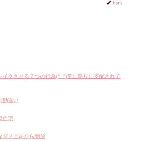
haru
イクさせる７つの行為(*_*)常に怒りに支配されて
の勘違い
貸住宅
なダメ上司から開放