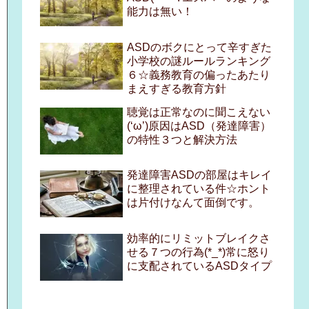
能力は無い！
ASDのボクにとって辛すぎた
小学校の謎ルールランキング
６☆義務教育の偏ったあたり
まえすぎる教育方針
聴覚は正常なのに聞こえない
(‘ω’)原因はASD（発達障害）
の特性３つと解決方法
発達障害ASDの部屋はキレイ
に整理されている件☆ホント
は片付けなんて面倒です。
効率的にリミットブレイクさ
せる７つの行為(*_*)常に怒り
に支配されているASDタイプ