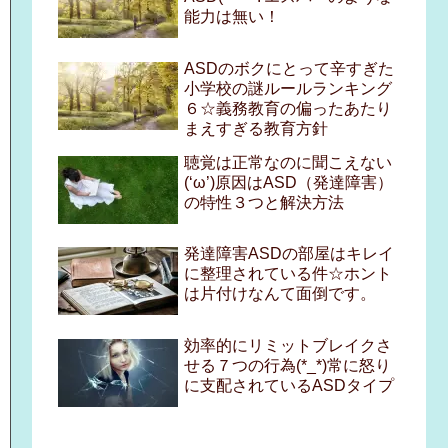
能力は無い！
ASDのボクにとって辛すぎた
小学校の謎ルールランキング
６☆義務教育の偏ったあたり
まえすぎる教育方針
聴覚は正常なのに聞こえない
(‘ω’)原因はASD（発達障害）
の特性３つと解決方法
発達障害ASDの部屋はキレイ
に整理されている件☆ホント
は片付けなんて面倒です。
効率的にリミットブレイクさ
せる７つの行為(*_*)常に怒り
に支配されているASDタイプ