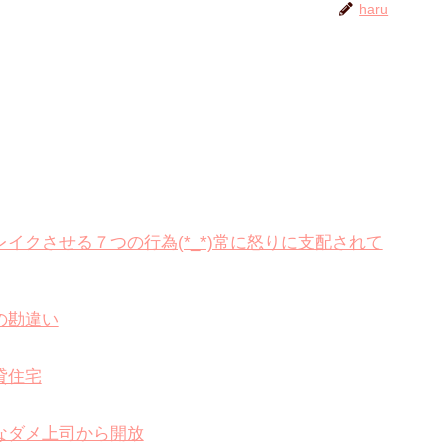
haru
イクさせる７つの行為(*_*)常に怒りに支配されて
の勘違い
貸住宅
なダメ上司から開放