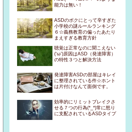
能力は無い！
ASDのボクにとって辛すぎた
小学校の謎ルールランキング
６☆義務教育の偏ったあたり
まえすぎる教育方針
聴覚は正常なのに聞こえない
(‘ω’)原因はASD（発達障害）
の特性３つと解決方法
発達障害ASDの部屋はキレイ
に整理されている件☆ホント
は片付けなんて面倒です。
効率的にリミットブレイクさ
せる７つの行為(*_*)常に怒り
に支配されているASDタイプ